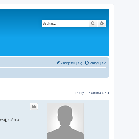
Szukaj
Wyszukiwanie z
Zarejestruj się
Zaloguj się
Posty: 1 • Strona
1
z
1
wej, ciśnie