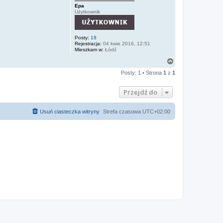
Epa
Użytkownik
Posty:
18
Rejestracja:
04 kwie 2016, 12:51
Mieszkam w:
Łódź
N
a
Posty: 1 • Strona
1
z
1
g
ó
r
Przejdź do
ę
Usuń ciasteczka witryny
Strefa czasowa
UTC+02:00