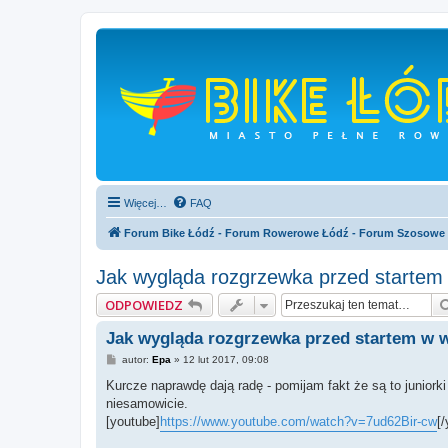
Więcej…
FAQ
Forum Bike Łódź - Forum Rowerowe Łódź - Forum Szosowe
Jak wygląda rozgrzewka przed starte
ODPOWIEDZ
Jak wygląda rozgrzewka przed startem w
P
autor:
Epa
»
12 lut 2017, 09:08
o
s
Kurcze naprawdę dają radę - pomijam fakt że są to juniorki
t
niesamowicie.
[youtube]
https://www.youtube.com/watch?v=7ud62Bir-cw
[