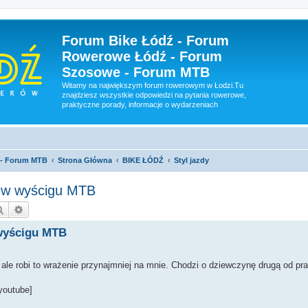
Forum Bike Łódź - Forum
Rowerowe Łódź - Forum
Szosowe - Forum MTB
Witamy na największym forum rowerowym w Łodzi.Tu
znajdziesz wszystkie odpowiedzi na pytania rowerowe,
praktyczne porady, informacje o wydarzeniach
 - Forum MTB
Strona Główna
BIKE ŁÓDŹ
Styl jazdy
m w wyścigu MTB
Szukaj
Wyszukiwanie zaawansowane
 wyścigu MTB
 ale robi to wrażenie przynajmniej na mnie. Chodzi o dziewczynę drugą od pra
/youtube]