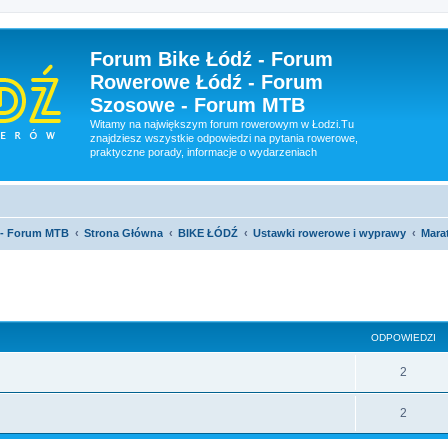
Forum Bike Łódź - Forum
Rowerowe Łódź - Forum
Szosowe - Forum MTB
Witamy na największym forum rowerowym w Łodzi.Tu
znajdziesz wszystkie odpowiedzi na pytania rowerowe,
praktyczne porady, informacje o wydarzeniach
 - Forum MTB
Strona Główna
BIKE ŁÓDŹ
Ustawki rowerowe i wyprawy
Mara
szukiwanie zaawansowane
ODPOWIEDZI
2
2