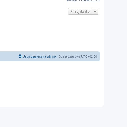
Tematy: 2 • Strona
1
z
1
Przejdź do
Usuń ciasteczka witryny
Strefa czasowa
UTC+02:00