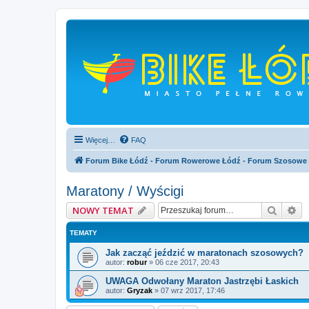
Więcej…
FAQ
Forum Bike Łódź - Forum Rowerowe Łódź - Forum Szosowe
Maratony / Wyścigi
Szukaj
Wy
NOWY TEMAT
TEMATY
Jak zacząć jeździć w maratonach szosowych?
autor:
robur
»
06 cze 2017, 20:43
UWAGA Odwołany Maraton Jastrzębi Łaskich
autor:
Gryzak
»
07 wrz 2017, 17:46