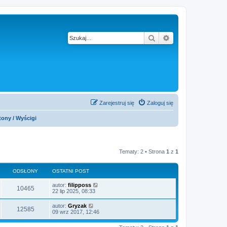
Szukaj
Wyszukiwanie z
Zarejestruj się
Zaloguj się
tony / Wyścigi
Tematy: 2 • Strona
1
z
1
ODSŁONY
OSTATNI POST
autor:
filipposs
10465
22 lip 2025, 08:33
autor:
Gryzak
12585
09 wrz 2017, 12:46