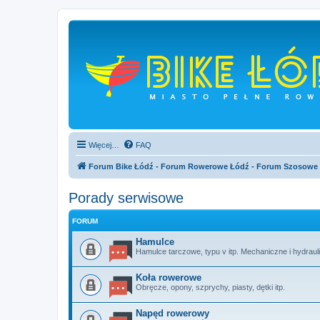
Więcej…
FAQ
Forum Bike Łódź - Forum Rowerowe Łódź - Forum Szosowe
Porady serwisowe
FORUM
Hamulce
Hamulce tarczowe, typu v itp. Mechaniczne i hydraul
Koła rowerowe
Obręcze, opony, szprychy, piasty, dętki itp.
Napęd rowerowy