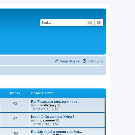
Szukaj
Wyszukiwanie z
Zarejestruj się
Zaloguj się
POSTY
OSTATNI POST
Re: Piszczące tarczówki - roz…
43
W
autor:
lukkrzywy
y
18 sty 2021, 17:13
ś
w
[opona] Co zamiast Xking?
47
i
W
autor:
pszemoo
e
y
10 cze 2018, 11:52
t
ś
l
w
Re: Jak zdjąć a potem założyć…
156
n
i
W