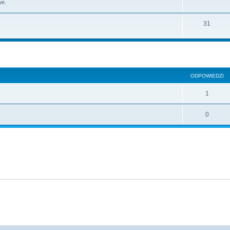
we.
31
szukiwanie zaawansowane
ODPOWIEDZI
1
0