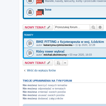
Manetki, kasety, łańcuchy, korby i przerzutki rowero
Inne
Szukaj
Wy
NOWY TEMAT
TEMATY
BIKE FITTING z fizjoterapeuta w woj. Łódzkim
autor:
katarzyna.rymiszewska
»
11 lip 2020, 22:28
Który rower wybrać
autor:
michał.skonieczny
»
03 mar 2020, 16:03
NOWY TEMAT
Wróć do wykazu forów
TWOJE UPRAWNIENIA NA TYM FORUM
Nie możesz
tworzyć nowych tematów
Nie możesz
odpowiadać w tematach
Nie możesz
zmieniać swoich postów
Nie możesz
usuwać swoich postów
Nie możesz
dodawać załączników