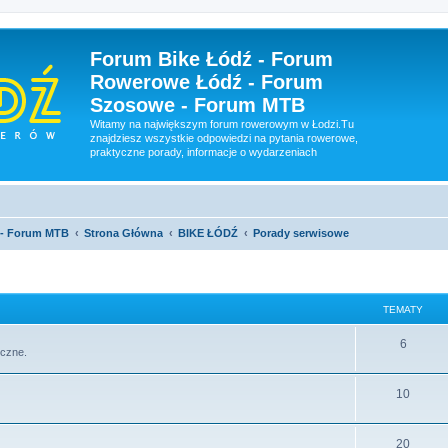
Forum Bike Łódź - Forum
Rowerowe Łódź - Forum
Szosowe - Forum MTB
Witamy na największym forum rowerowym w Łodzi.Tu
znajdziesz wszystkie odpowiedzi na pytania rowerowe,
praktyczne porady, informacje o wydarzeniach
 - Forum MTB
Strona Główna
BIKE ŁÓDŹ
Porady serwisowe
TEMATY
6
iczne.
10
20