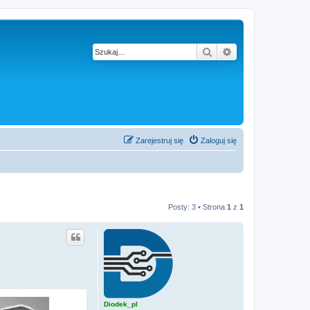
Szukaj
Wyszukiwanie z
Zarejestruj się
Zaloguj się
Posty: 3 • Strona
1
z
1
Diodek_pl