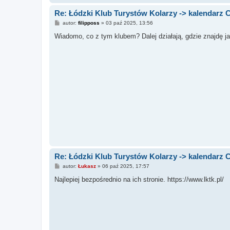
Re: Łódzki Klub Turystów Kolarzy -> kalendarz C
P
autor:
filipposs
»
03 paź 2025, 13:56
o
s
Wiadomo, co z tym klubem? Dalej działają, gdzie znajdę ja
t
Re: Łódzki Klub Turystów Kolarzy -> kalendarz C
P
autor:
Łukasz
»
06 paź 2025, 17:57
o
s
Najlepiej bezpośrednio na ich stronie. https://www.lktk.pl/
t