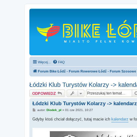
Więcej…
FAQ
Forum Bike Łódź - Forum Rowerowe Łódź - Forum Szosowe
Łódzki Klub Turystów Kolarzy -> kalend
ODPOWIEDZ
Łódzki Klub Turystów Kolarzy -> kalendarz
P
autor:
Diodek_pl
»
01 cze 2021, 10:27
o
s
Gdyby ktoś chciał dołączyć, tutaj macie ich
kalendarz
w fo
t