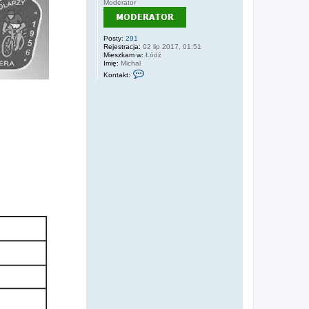
Moderator
Posty:
291
Rejestracja:
02 lip 2017, 01:51
Mieszkam w:
Łódź
Imię:
Michal
S
Kontakt:
k
o
n
t
a
k
t
u
j
s
i
ę
z
D
i
o
d
e
k
_
p
l