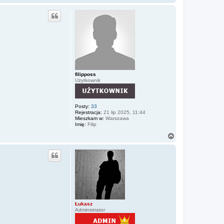
a
g
ó
r
ę
filipposs
Użytkownik
Posty:
33
Rejestracja:
21 lip 2025, 11:44
Mieszkam w:
Warszawa
Imię:
Filip
N
a
g
ó
r
ę
Łukasz
Administrator