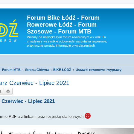
Forum Bike Łódź - Forum
Rowerowe Łódź - Forum
Szosowe - Forum MTB
Witamy na największym forum rowerowym w Łodzi.Tu
znajdziesz wszystkie odpowiedzi na pytania rowerowe,
praktyczne porady, informacje o wydarzeniach
 - Forum MTB
Strona Główna
BIKE ŁÓDŹ
Ustawki rowerowe i wyprawy
arz Czerwiec - Lipiec 2021
Szukaj
Wyszukiwanie zaawansowane
 Czerwiec - Lipiec 2021
rmie PDF-a z linkami oraz rozpiskę dla leniwych