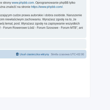
ze strony
www.phpbb.com
. Oprogramowanie phpBB tylko
ożna znaleźć na stronie
https://www.phpbb.com/
.
zającym cudze prawa autorskie i dobra osobiste. Naruszenie
twoim niewłaściwym zachowaniu. Wyrażasz zgodę na to, że
ój temat, post. Wyrażasz zgodę na zapisywanie wszystkich
Łódź - Forum Rowerowe Łódź - Forum Szosowe - Forum MTB”, ani
Usuń ciasteczka witryny
Strefa czasowa
UTC+02:00