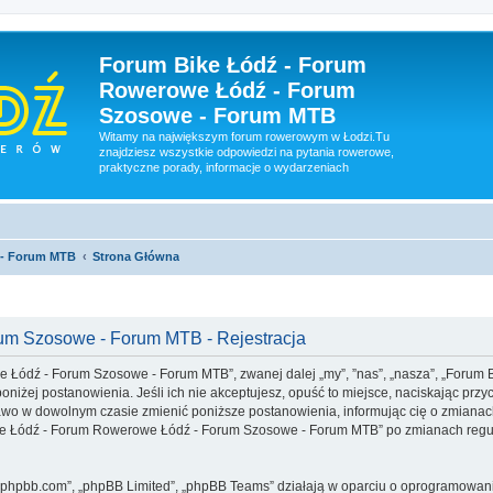
Forum Bike Łódź - Forum
Rowerowe Łódź - Forum
Szosowe - Forum MTB
Witamy na największym forum rowerowym w Łodzi.Tu
znajdziesz wszystkie odpowiedzi na pytania rowerowe,
praktyczne porady, informacje o wydarzeniach
 - Forum MTB
Strona Główna
um Szosowe - Forum MTB - Rejestracja
we Łódź - Forum Szosowe - Forum MTB”, zwanej dalej „my”, ”nas”, „nasza”, „For
niżej postanowienia. Jeśli ich nie akceptujesz, opuść to miejsce, naciskając przyc
w dowolnym czasie zmienić poniższe postanowienia, informując cię o zmianach,
Bike Łódź - Forum Rowerowe Łódź - Forum Szosowe - Forum MTB” po zmianach regu
www.phpbb.com”, „phpBB Limited”, „phpBB Teams” działają w oparciu o oprogramowan