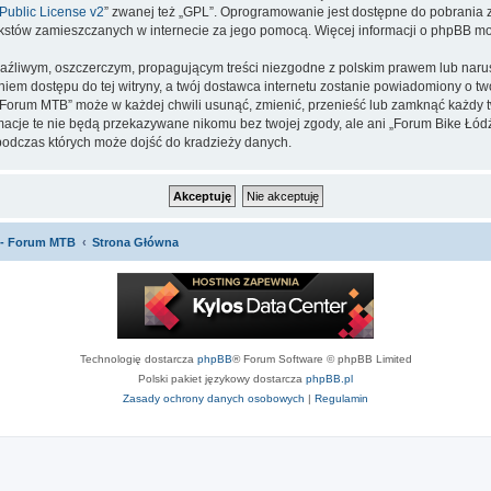
ublic License v2
” zwanej też „GPL”. Oprogramowanie jest dostępne do pobrania 
ą tekstów zamieszczanych w internecie za jego pomocą. Więcej informacji o phpBB m
aźliwym, oszczerczym, propagującym treści niezgodne z polskim prawem lub narus
iem dostępu do tej witryny, a twój dostawca internetu zostanie powiadomiony o 
orum MTB” może w każdej chwili usunąć, zmienić, przenieść lub zamknąć każdy tw
ormacje te nie będą przekazywane nikomu bez twojej zgody, ale ani „Forum Bike 
podczas których może dojść do kradzieży danych.
 - Forum MTB
Strona Główna
Technologię dostarcza
phpBB
® Forum Software © phpBB Limited
Polski pakiet językowy dostarcza
phpBB.pl
Zasady ochrony danych osobowych
|
Regulamin