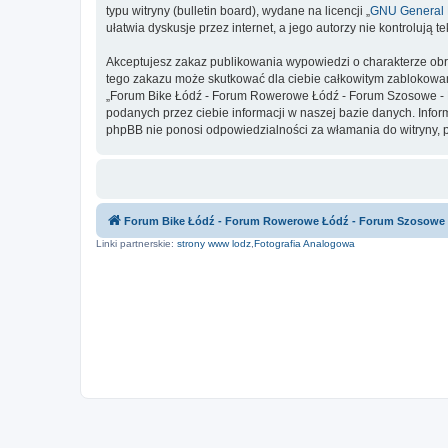
typu witryny (bulletin board), wydane na licencji „
GNU General P
ułatwia dyskusje przez internet, a jego autorzy nie kontroluj
Akceptujesz zakaz publikowania wypowiedzi o charakterze obr
tego zakazu może skutkować dla ciebie całkowitym zablokowan
„Forum Bike Łódź - Forum Rowerowe Łódź - Forum Szosowe - F
podanych przez ciebie informacji w naszej bazie danych. Inf
phpBB nie ponosi odpowiedzialności za włamania do witryny, 
Forum Bike Łódź - Forum Rowerowe Łódź - Forum Szosowe
Linki partnerskie:
strony www lodz
,
Fotografia Analogowa