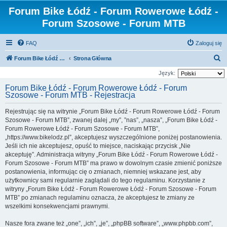
Forum Bike Łódź - Forum Rowerowe Łódź -
Forum Szosowe - Forum MTB
FAQ
Zaloguj się
S
Forum Bike Łódź - Forum Rowerowe Łódź - Forum Szosowe - Forum MTB
Strona Główna
z
Język:
u
Forum Bike Łódź - Forum Rowerowe Łódź - Forum
Szosowe - Forum MTB - Rejestracja
k
a
Rejestrując się na witrynie „Forum Bike Łódź - Forum Rowerowe Łódź - Forum
j
Szosowe - Forum MTB”, zwanej dalej „my”, ”nas”, „nasza”, „Forum Bike Łódź -
Forum Rowerowe Łódź - Forum Szosowe - Forum MTB”,
„https://www.bikelodz.pl”, akceptujesz wyszczególnione poniżej postanowienia.
Jeśli ich nie akceptujesz, opuść to miejsce, naciskając przycisk „Nie
akceptuję”. Administracja witryny „Forum Bike Łódź - Forum Rowerowe Łódź -
Forum Szosowe - Forum MTB” ma prawo w dowolnym czasie zmienić poniższe
postanowienia, informując cię o zmianach, niemniej wskazane jest, aby
użytkownicy sami regularnie zaglądali do tego regulaminu. Korzystanie z
witryny „Forum Bike Łódź - Forum Rowerowe Łódź - Forum Szosowe - Forum
MTB” po zmianach regulaminu oznacza, że akceptujesz te zmiany ze
wszelkimi konsekwencjami prawnymi.
Nasze fora zwane też „one”, „ich”, „je”, „phpBB software”, „www.phpbb.com”,