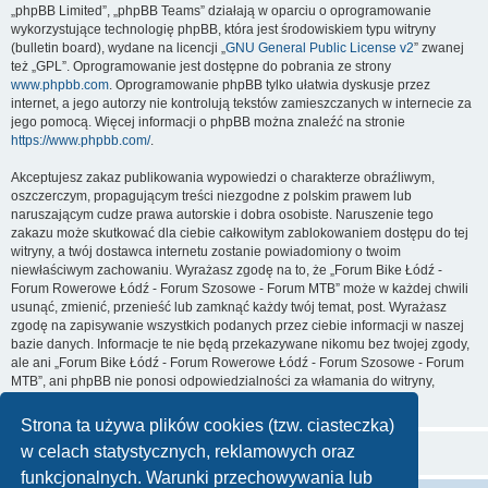
„phpBB Limited”, „phpBB Teams” działają w oparciu o oprogramowanie
wykorzystujące technologię phpBB, która jest środowiskiem typu witryny
(bulletin board), wydane na licencji „
GNU General Public License v2
” zwanej
też „GPL”. Oprogramowanie jest dostępne do pobrania ze strony
www.phpbb.com
. Oprogramowanie phpBB tylko ułatwia dyskusje przez
internet, a jego autorzy nie kontrolują tekstów zamieszczanych w internecie za
jego pomocą. Więcej informacji o phpBB można znaleźć na stronie
https://www.phpbb.com/
.
Akceptujesz zakaz publikowania wypowiedzi o charakterze obraźliwym,
oszczerczym, propagującym treści niezgodne z polskim prawem lub
naruszającym cudze prawa autorskie i dobra osobiste. Naruszenie tego
zakazu może skutkować dla ciebie całkowitym zablokowaniem dostępu do tej
witryny, a twój dostawca internetu zostanie powiadomiony o twoim
niewłaściwym zachowaniu. Wyrażasz zgodę na to, że „Forum Bike Łódź -
Forum Rowerowe Łódź - Forum Szosowe - Forum MTB” może w każdej chwili
usunąć, zmienić, przenieść lub zamknąć każdy twój temat, post. Wyrażasz
zgodę na zapisywanie wszystkich podanych przez ciebie informacji w naszej
bazie danych. Informacje te nie będą przekazywane nikomu bez twojej zgody,
ale ani „Forum Bike Łódź - Forum Rowerowe Łódź - Forum Szosowe - Forum
MTB”, ani phpBB nie ponosi odpowiedzialności za włamania do witryny,
podczas których może dojść do kradzieży danych.
Strona ta używa plików cookies (tzw. ciasteczka)
w celach statystycznych, reklamowych oraz
funkcjonalnych. Warunki przechowywania lub