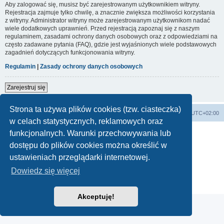
Aby zalogować się, musisz być zarejestrowanym użytkownikiem witryny.
Rejestracja zajmuje tylko chwilę, a znacznie zwiększa możliwości korzystania
z witryny. Administrator witryny może zarejestrowanym użytkownikom nadać
wiele dodatkowych uprawnień. Przed rejestracją zapoznaj się z naszym
regulaminem, zasadami ochrony danych osobowych oraz z odpowiedziami na
często zadawane pytania (FAQ), gdzie jest wyjaśnionych wiele podstawowych
zagadnień dotyczących funkcjonowania witryny.
Regulamin
|
Zasady ochrony danych osobowych
Zarejestruj się
Strona ta używa plików cookies (tzw. ciasteczka)
Forum Bike Łódź - Forum Rowerowe Łódź - Forum Szosowe - Forum MTB
Strona Główna
Strefa czasowa
UTC+02:00
w celach statystycznych, reklamowych oraz
Linki partnerskie:
strony www lodz
,
Fotografia Analogowa
funkcjonalnych. Warunki przechowywania lub
dostępu do plików cookies można określić w
ustawieniach przeglądarki internetowej.
Technologię dostarcza
phpBB
® Forum Software © phpBB Limited
Dowiedz się więcej
Polski pakiet językowy dostarcza
phpBB.pl
Zasady ochrony danych osobowych
|
Regulamin
Akceptuję!