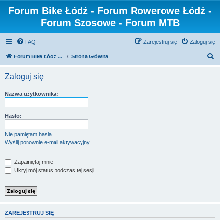
Forum Bike Łódź - Forum Rowerowe Łódź -
Forum Szosowe - Forum MTB
FAQ
Zarejestruj się
Zaloguj się
S
Forum Bike Łódź - Forum Rowerowe Łódź - Forum Szosowe - Forum MTB
Strona Główna
z
Zaloguj się
u
k
Nazwa użytkownika:
a
j
Hasło:
Nie pamiętam hasła
Wyślij ponownie e-mail aktywacyjny
Zapamiętaj mnie
Ukryj mój status podczas tej sesji
ZAREJESTRUJ SIĘ