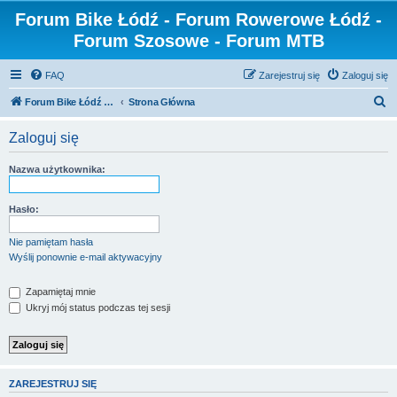
Forum Bike Łódź - Forum Rowerowe Łódź -
Forum Szosowe - Forum MTB
FAQ
Zarejestruj się
Zaloguj się
S
Forum Bike Łódź - Forum Rowerowe Łódź - Forum Szosowe - Forum MTB
Strona Główna
z
Zaloguj się
u
k
Nazwa użytkownika:
a
j
Hasło:
Nie pamiętam hasła
Wyślij ponownie e-mail aktywacyjny
Zapamiętaj mnie
Ukryj mój status podczas tej sesji
ZAREJESTRUJ SIĘ