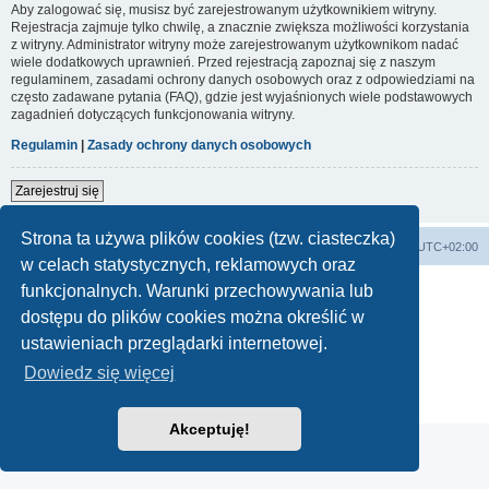
Aby zalogować się, musisz być zarejestrowanym użytkownikiem witryny.
Rejestracja zajmuje tylko chwilę, a znacznie zwiększa możliwości korzystania
z witryny. Administrator witryny może zarejestrowanym użytkownikom nadać
wiele dodatkowych uprawnień. Przed rejestracją zapoznaj się z naszym
regulaminem, zasadami ochrony danych osobowych oraz z odpowiedziami na
często zadawane pytania (FAQ), gdzie jest wyjaśnionych wiele podstawowych
zagadnień dotyczących funkcjonowania witryny.
Regulamin
|
Zasady ochrony danych osobowych
Zarejestruj się
Strona ta używa plików cookies (tzw. ciasteczka)
Forum Bike Łódź - Forum Rowerowe Łódź - Forum Szosowe - Forum MTB
Strona Główna
Strefa czasowa
UTC+02:00
w celach statystycznych, reklamowych oraz
Linki partnerskie:
strony www lodz
,
Fotografia Analogowa
funkcjonalnych. Warunki przechowywania lub
dostępu do plików cookies można określić w
ustawieniach przeglądarki internetowej.
Technologię dostarcza
phpBB
® Forum Software © phpBB Limited
Dowiedz się więcej
Polski pakiet językowy dostarcza
phpBB.pl
Zasady ochrony danych osobowych
|
Regulamin
Akceptuję!