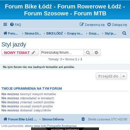
Forum Bike Łódź - Forum Rowerowe Łódź -
Forum Szosowe - Forum MTB
FAQ
Zarejestruj się
Zaloguj się
S
Forum Bike Łódź - Forum Rowerowe Łódź - Forum Szosowe - Forum MTB
Strona Główna
BIKE ŁÓDŹ
Grupy rowerowe
Grupa Cyklomaniacy
Styl jazdy
z
Styl jazdy
u
Szukaj
Wyszukiwanie z
NOWY TEMAT
k
Tematy: 0 • Strona
1
z
1
a
Na tym forum nie ma żadnych tematów ani postów.
j
Przejdź do
TWOJE UPRAWNIENIA NA TYM FORUM
Nie możesz
tworzyć nowych tematów
Nie możesz
odpowiadać w tematach
Nie możesz
zmieniać swoich postów
Nie możesz
usuwać swoich postów
Nie możesz
dodawać załączników
Forum Bike Łódź - Forum Rowerowe Łódź - Forum Szosowe - Forum MTB
Strona Główna
Strefa czasowa
UTC+02:00
Linki partnerskie:
strony www lodz
,
Fotografia Analogowa