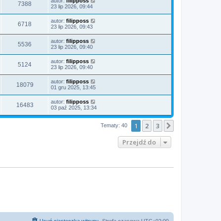
autor:
filipposs
7388
23 lip 2026, 09:44
autor:
filipposs
6718
23 lip 2026, 09:43
autor:
filipposs
5536
23 lip 2026, 09:40
autor:
filipposs
5124
23 lip 2026, 09:40
autor:
filipposs
18079
01 gru 2025, 13:45
autor:
filipposs
16483
03 paź 2025, 13:34
1
2
3
Następna
Tematy: 40
Przejdź do
Usuń ciasteczka witryny
Strefa czasowa
UTC+02:00