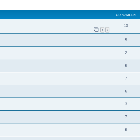
szukiwanie zaawansowane
ODPOWIEDZI
13
1
2
5
2
6
7
6
3
7
6