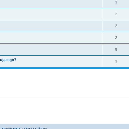
3
3
2
2
9
kującego?
3
 - Forum MTB
Strona Główna