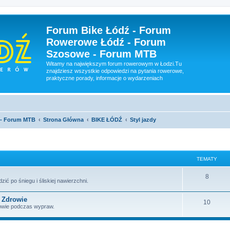
Forum Bike Łódź - Forum
Rowerowe Łódź - Forum
Szosowe - Forum MTB
Witamy na największym forum rowerowym w Łodzi.Tu
znajdziesz wszystkie odpowiedzi na pytania rowerowe,
praktyczne porady, informacje o wydarzeniach
 - Forum MTB
Strona Główna
BIKE ŁÓDŹ
Styl jazdy
TEMATY
8
zić po śniegu i śliskiej nawierzchni.
/ Zdrowie
10
rowie podczas wypraw.