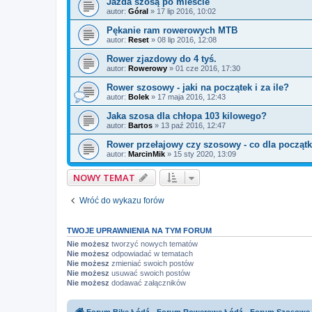
Jazda szosą po mieście
autor:
Góral
»
17 lip 2016, 10:02
Pękanie ram rowerowych MTB
autor:
Reset
»
08 lip 2016, 12:08
Rower zjazdowy do 4 tyś.
autor:
Rowerowy
»
01 cze 2016, 17:30
Rower szosowy - jaki na początek i za ile?
autor:
Bolek
»
17 maja 2016, 12:43
Jaka szosa dla chłopa 103 kilowego?
autor:
Bartos
»
13 paź 2016, 12:47
Rower przełajowy czy szosowy - co dla począt
autor:
MarcinMik
»
15 sty 2020, 13:09
NOWY TEMAT
Wróć do wykazu forów
TWOJE UPRAWNIENIA NA TYM FORUM
Nie możesz
tworzyć nowych tematów
Nie możesz
odpowiadać w tematach
Nie możesz
zmieniać swoich postów
Nie możesz
usuwać swoich postów
Nie możesz
dodawać załączników
Forum Bike Łódź - Forum Rowerowe Łódź - Forum Szosowe