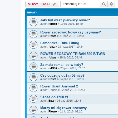
Szukaj
Wy
NOWY TEMAT
TEMATY
Jaki był wasz pierwszy rower?
autor:
raBBit
»
19 lis 2016, 10:40
Rower szosowy: Nowy czy używany?
autor:
Reset
»
31 paź 2016, 13:38
Lemondka i Bike Fitting
autor:
foka
»
23 maja 2017, 10:34
ROWER SZOSOWY TRIBAN 520 B'TWIN
autor:
fokus
»
18 lis 2016, 08:46
Za mała rama i co w tedy?
autor:
raBBit
»
23 paź 2016, 07:37
Czy odczuję dużą różnicę?
autor:
Reset
»
24 paź 2016, 08:01
Rower Giant Anyroad 2
autor:
Redzio
»
22 paź 2016, 10:54
Szosa do 1500 zł.
autor:
Epa
»
08 paź 2016, 11:48
Marzy mi się rower szosowy
autor:
Piotro
»
11 lip 2016, 09:10