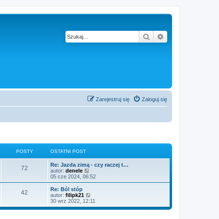
Szukaj
Wyszukiwanie z
Zarejestruj się
Zaloguj się
POSTY
OSTATNI POST
Re: Jazda zimą - czy raczej t…
72
W
autor:
denele
y
05 cze 2024, 06:52
ś
w
Re: Ból stóp
42
i
W
autor:
filipk21
e
y
30 wrz 2022, 12:11
t
ś
l
w
n
i