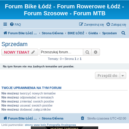
Forum Bike Łódź - Forum Rowerowe Łódź -
Forum Szosowe - Forum MTB
FAQ
Zarejestruj się
Zaloguj się
S
Forum Bike Łódź - Forum Rowerowe Łódź - Forum Szosowe - Forum MTB
Strona Główna
BIKE ŁÓDŹ
Giełda
Sprzedam
z
Sprzedam
u
Szukaj
Wyszukiwanie z
NOWY TEMAT
k
Tematy: 0 • Strona
1
z
1
a
Na tym forum nie ma żadnych tematów ani postów.
j
Przejdź do
TWOJE UPRAWNIENIA NA TYM FORUM
Nie możesz
tworzyć nowych tematów
Nie możesz
odpowiadać w tematach
Nie możesz
zmieniać swoich postów
Nie możesz
usuwać swoich postów
Nie możesz
dodawać załączników
Forum Bike Łódź - Forum Rowerowe Łódź - Forum Szosowe - Forum MTB
Strona Główna
Strefa czasowa
UTC+02:00
Linki partnerskie:
strony www lodz
,
Fotografia Analogowa