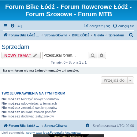
Forum Bike Łódź - Forum Rowerowe Łódź -
Forum Szosowe - Forum MTB
FAQ
Zarejestruj się
Zaloguj się
S
Forum Bike Łódź - Forum Rowerowe Łódź - Forum Szosowe - Forum MTB
Strona Główna
BIKE ŁÓDŹ
Giełda
Sprzedam
z
Sprzedam
u
Szukaj
Wyszukiwanie z
NOWY TEMAT
k
Tematy: 0 • Strona
1
z
1
a
Na tym forum nie ma żadnych tematów ani postów.
j
Przejdź do
TWOJE UPRAWNIENIA NA TYM FORUM
Nie możesz
tworzyć nowych tematów
Nie możesz
odpowiadać w tematach
Nie możesz
zmieniać swoich postów
Nie możesz
usuwać swoich postów
Nie możesz
dodawać załączników
Forum Bike Łódź - Forum Rowerowe Łódź - Forum Szosowe - Forum MTB
Strona Główna
Strefa czasowa
UTC+02:00
Linki partnerskie:
strony www lodz
,
Fotografia Analogowa