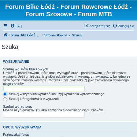
Forum Bike Łódź - Forum Rowerowe Łódź -
Forum Szosowe - Forum MTB
FAQ
Zarejestruj się
Zaloguj się
Forum Bike Łódź - Forum Rowerowe Łódź - Forum Szosowe - Forum MTB
Strona Główna
Szukaj
Szukaj
WYSZUKIWANIE
Szukaj wg słów kluczowych:
Umieść
+
przed słowem, które musi wystąpić oraz
-
przed słowem, które nie może
wystąpić. Jeśli umieścisz listę słów oddzielonych
|
wewnątrz nawiasów, tylko jedno ze
słów będzie musiało wystąpić. Możesz użyć gwiazdki (*) jako zamiennika dowolnego
ciągu znaków.
Szukaj wszystkich wyrażeń lub użyj wyrażenia wprowadzonego
Szukaj któregokolwiek z wyrażeń
Szukaj wg autora:
Można użyć gwiazdki (*) jako zamiennika dowolnego ciągu znaków.
OPCJE WYSZUKIWANIA
Przeszukaj fora: