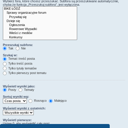
Wybierz fora, które chcesz przeszukać. Subfora są przeszukiwane automatycznie,
chyba że funkcja „Przeszukuj subfora”, jest wyłączona.
Przeszukaj subfora:
Tak
Nie
Szukaj w:
Temat i treść posta
Tylko treść posta
Tylko tytuły tematów
Tylko pierwszy post tematu
Wyświetl wyniki jako:
Posty
Tematy
Sortuj wyniki wg:
Rosnąco
Malejąco
Wyświetl wyniki z ostatnich:
Wyświetl pierwsze:
Ustaw 0, aby wyświetlić cały post.
znaków w poście