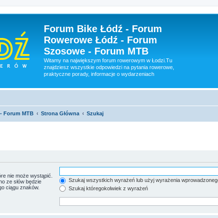
Forum Bike Łódź - Forum
Rowerowe Łódź - Forum
Szosowe - Forum MTB
Witamy na największym forum rowerowym w Łodzi.Tu
znajdziesz wszystkie odpowiedzi na pytania rowerowe,
praktyczne porady, informacje o wydarzeniach
 - Forum MTB
Strona Główna
Szukaj
re nie może wystąpić.
Szukaj wszystkich wyrażeń lub użyj wyrażenia wprowadzoneg
no ze słów będzie
go ciągu znaków.
Szukaj któregokolwiek z wyrażeń