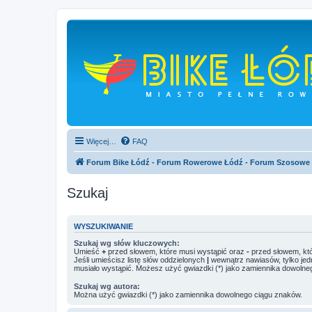
Więcej…
FAQ
Forum Bike Łódź - Forum Rowerowe Łódź - Forum Szosowe
Szukaj
WYSZUKIWANIE
Szukaj wg słów kluczowych:
Umieść
+
przed słowem, które musi wystąpić oraz
-
przed słowem, któ
Jeśli umieścisz listę słów oddzielonych
|
wewnątrz nawiasów, tylko jed
musiało wystąpić. Możesz użyć gwiazdki (*) jako zamiennika dowolne
Szukaj wg autora:
Można użyć gwiazdki (*) jako zamiennika dowolnego ciągu znaków.