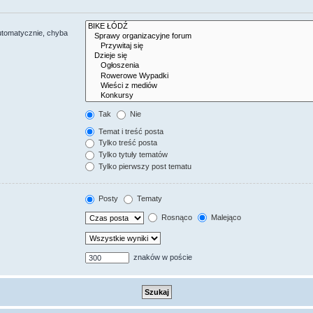
utomatycznie, chyba
Tak
Nie
Temat i treść posta
Tylko treść posta
Tylko tytuły tematów
Tylko pierwszy post tematu
Posty
Tematy
Rosnąco
Malejąco
znaków w poście