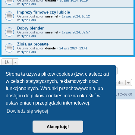
Ostatni post autor:
dastan
«
18 paź 2024, 10:19
w
Hyde Park
Imprezy firmowe czy lubicie
Ostatni post autor:
sasemel
«
17 paź 2024, 10:12
w
Hyde Park
Dobry blender
Ostatni post autor:
sasemel
«
17 paź 2024, 09:57
w
Hyde Park
Zioła na prostatę
Ostatni post autor:
denele
«
24 wrz 2024, 13:41
w
Hyde Park
Strona
1
z
10
1
2
3
4
5
10
Następn
Znaleziono 150 wyników
…
Strona ta używa plików cookies (tzw. ciasteczka)
w celach statystycznych, reklamowych oraz
Przejdź do
funkcjonalnych. Warunki przechowywania lub
Forum Bike Łódź - Forum Rowerowe Łódź - Forum Szosowe - Forum MTB
Strona Główna
Strefa czasowa
UTC+02:00
dostępu do plików cookies można określić w
Linki partnerskie:
strony www lodz
,
Fotografia Analogowa
ustawieniach przeglądarki internetowej.
Dowiedz się więcej
Akceptuję!
Technologię dostarcza
phpBB
® Forum Software © phpBB Limited
Polski pakiet językowy dostarcza
phpBB.pl