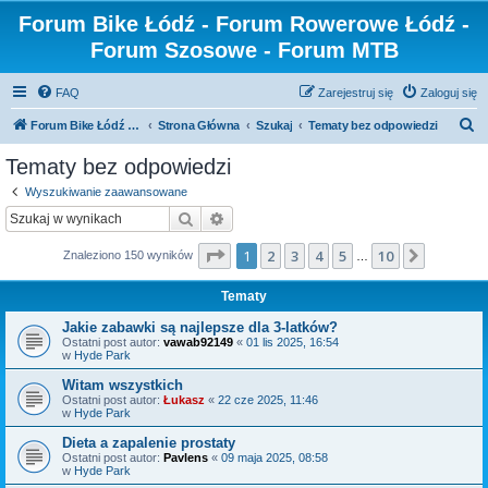
Forum Bike Łódź - Forum Rowerowe Łódź -
Forum Szosowe - Forum MTB
FAQ
Zarejestruj się
Zaloguj się
S
Forum Bike Łódź - Forum Rowerowe Łódź - Forum Szosowe - Forum MTB
Strona Główna
Szukaj
Tematy bez odpowiedzi
z
Tematy bez odpowiedzi
u
Wyszukiwanie zaawansowane
k
Szukaj
Wyszukiwanie zaawansowane
a
Strona
1
z
10
1
2
3
4
5
10
Następn
Znaleziono 150 wyników
j
…
Tematy
Jakie zabawki są najlepsze dla 3-latków?
Ostatni post autor:
vawab92149
«
01 lis 2025, 16:54
w
Hyde Park
Witam wszystkich
Ostatni post autor:
Łukasz
«
22 cze 2025, 11:46
w
Hyde Park
Dieta a zapalenie prostaty
Ostatni post autor:
Pavlens
«
09 maja 2025, 08:58
w
Hyde Park