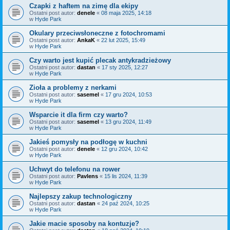
Czapki z haftem na zimę dla ekipy
Ostatni post autor:
denele
«
08 maja 2025, 14:18
w
Hyde Park
Okulary przeciwsłoneczne z fotochromami
Ostatni post autor:
AnkaK
«
22 lut 2025, 15:49
w
Hyde Park
Czy warto jest kupić plecak antykradzieżowy
Ostatni post autor:
dastan
«
17 sty 2025, 12:27
w
Hyde Park
Zioła a problemy z nerkami
Ostatni post autor:
sasemel
«
17 gru 2024, 10:53
w
Hyde Park
Wsparcie it dla firm czy warto?
Ostatni post autor:
sasemel
«
13 gru 2024, 11:49
w
Hyde Park
Jakieś pomysły na podłogę w kuchni
Ostatni post autor:
denele
«
12 gru 2024, 10:42
w
Hyde Park
Uchwyt do telefonu na rower
Ostatni post autor:
Pavlens
«
15 lis 2024, 11:39
w
Hyde Park
Najlepszy zakup technologiczny
Ostatni post autor:
dastan
«
24 paź 2024, 10:25
w
Hyde Park
Jakie macie sposoby na kontuzje?