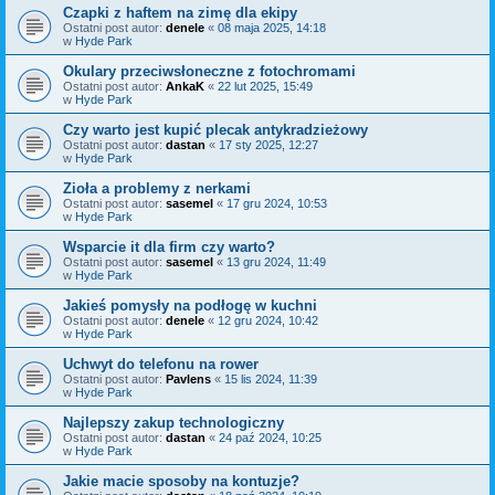
Czapki z haftem na zimę dla ekipy
Ostatni post autor:
denele
«
08 maja 2025, 14:18
w
Hyde Park
Okulary przeciwsłoneczne z fotochromami
Ostatni post autor:
AnkaK
«
22 lut 2025, 15:49
w
Hyde Park
Czy warto jest kupić plecak antykradzieżowy
Ostatni post autor:
dastan
«
17 sty 2025, 12:27
w
Hyde Park
Zioła a problemy z nerkami
Ostatni post autor:
sasemel
«
17 gru 2024, 10:53
w
Hyde Park
Wsparcie it dla firm czy warto?
Ostatni post autor:
sasemel
«
13 gru 2024, 11:49
w
Hyde Park
Jakieś pomysły na podłogę w kuchni
Ostatni post autor:
denele
«
12 gru 2024, 10:42
w
Hyde Park
Uchwyt do telefonu na rower
Ostatni post autor:
Pavlens
«
15 lis 2024, 11:39
w
Hyde Park
Najlepszy zakup technologiczny
Ostatni post autor:
dastan
«
24 paź 2024, 10:25
w
Hyde Park
Jakie macie sposoby na kontuzje?