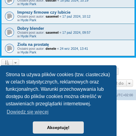
Ostatni post autor:
dastan
«
18 paź 2024, 10:19
w
Hyde Park
Imprezy firmowe czy lubicie
Ostatni post autor:
sasemel
«
17 paź 2024, 10:12
w
Hyde Park
Dobry blender
Ostatni post autor:
sasemel
«
17 paź 2024, 09:57
w
Hyde Park
Zioła na prostatę
Ostatni post autor:
denele
«
24 wrz 2024, 13:41
w
Hyde Park
Strona
1
z
10
1
2
3
4
5
10
Następn
Znaleziono 150 wyników
…
Strona ta używa plików cookies (tzw. ciasteczka)
w celach statystycznych, reklamowych oraz
Przejdź do
funkcjonalnych. Warunki przechowywania lub
Forum Bike Łódź - Forum Rowerowe Łódź - Forum Szosowe - Forum MTB
Strona Główna
Strefa czasowa
UTC+02:00
dostępu do plików cookies można określić w
Linki partnerskie:
strony www lodz
,
Fotografia Analogowa
ustawieniach przeglądarki internetowej.
Dowiedz się więcej
Akceptuję!
Technologię dostarcza
phpBB
® Forum Software © phpBB Limited
Polski pakiet językowy dostarcza
phpBB.pl