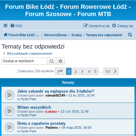
Forum Bike Łódź - Forum Rowerowe Łódź -
Forum Szosowe - Forum MTB
FAQ
Zarejestruj się
Zaloguj się
S
Forum Bike Łódź - Forum Rowerowe Łódź - Forum Szosowe - Forum MTB
Strona Główna
Szukaj
Tematy bez odpowiedzi
z
Tematy bez odpowiedzi
u
Wyszukiwanie zaawansowane
k
Szukaj
Wyszukiwanie zaawansowane
a
Strona
1
z
10
1
2
3
4
5
10
Następn
Znaleziono 150 wyników
j
…
Tematy
Jakie zabawki są najlepsze dla 3-latków?
Ostatni post autor:
vawab92149
«
01 lis 2025, 16:54
w
Hyde Park
Witam wszystkich
Ostatni post autor:
Łukasz
«
22 cze 2025, 11:46
w
Hyde Park
Dieta a zapalenie prostaty
Ostatni post autor:
Pavlens
«
09 maja 2025, 08:58
w
Hyde Park