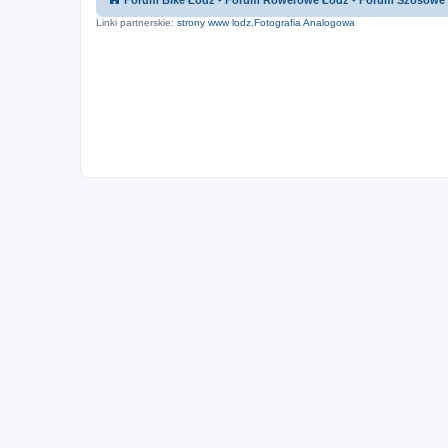
Forum Bike Łódź - Forum Rowerowe Łódź - Forum Szosowe
Linki partnerskie:
strony www lodz
,
Fotografia Analogowa