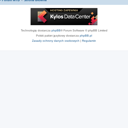
 - Forum MTB
Strona Główna
Technologię dostarcza
phpBB
® Forum Software © phpBB Limited
Polski pakiet językowy dostarcza
phpBB.pl
Zasady ochrony danych osobowych
|
Regulamin