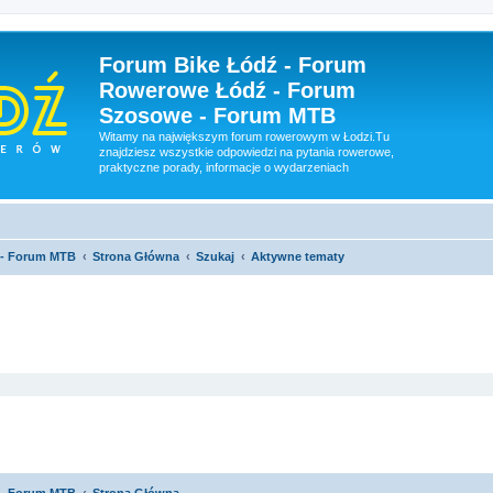
Forum Bike Łódź - Forum
Rowerowe Łódź - Forum
Szosowe - Forum MTB
Witamy na największym forum rowerowym w Łodzi.Tu
znajdziesz wszystkie odpowiedzi na pytania rowerowe,
praktyczne porady, informacje o wydarzeniach
 - Forum MTB
Strona Główna
Szukaj
Aktywne tematy