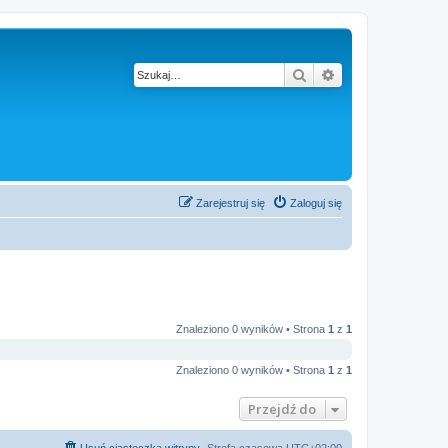
Szukaj
Wyszukiwanie z
Zarejestruj się
Zaloguj się
Znaleziono 0 wyników • Strona
1
z
1
Znaleziono 0 wyników • Strona
1
z
1
Przejdź do