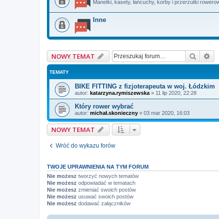
Manetki, kasety, łańcuchy, korby i przerzutki rowero
Inne
Szukaj
Wy
NOWY TEMAT
TEMATY
BIKE FITTING z fizjoterapeuta w woj. Łódzkim
autor:
katarzyna.rymiszewska
»
11 lip 2020, 22:28
Który rower wybrać
autor:
michał.skonieczny
»
03 mar 2020, 16:03
NOWY TEMAT
Wróć do wykazu forów
TWOJE UPRAWNIENIA NA TYM FORUM
Nie możesz
tworzyć nowych tematów
Nie możesz
odpowiadać w tematach
Nie możesz
zmieniać swoich postów
Nie możesz
usuwać swoich postów
Nie możesz
dodawać załączników