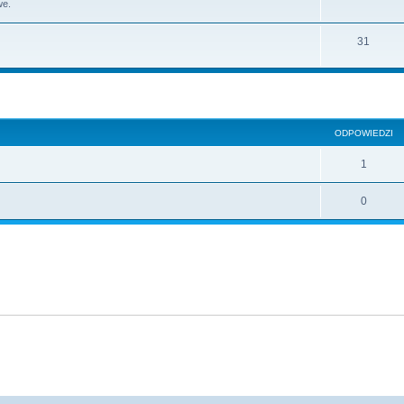
we.
31
szukiwanie zaawansowane
ODPOWIEDZI
1
0