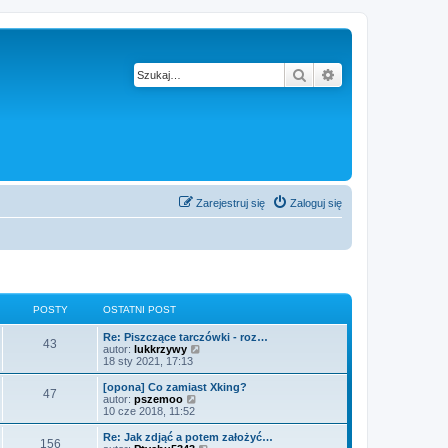
Szukaj
Wyszukiwanie z
Zarejestruj się
Zaloguj się
POSTY
OSTATNI POST
Re: Piszczące tarczówki - roz…
43
W
autor:
lukkrzywy
y
18 sty 2021, 17:13
ś
w
[opona] Co zamiast Xking?
47
i
W
autor:
pszemoo
e
y
10 cze 2018, 11:52
t
ś
l
w
Re: Jak zdjąć a potem założyć…
156
n
i
W