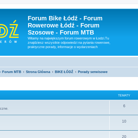
Forum Bike Łódź - Forum
Rowerowe Łódź - Forum
Szosowe - Forum MTB
Witamy na największym forum rowerowym w Łodzi.Tu
znajdziesz wszystkie odpowiedzi na pytania rowerowe,
praktyczne porady, informacje o wydarzeniach
 - Forum MTB
Strona Główna
BIKE ŁÓDŹ
Porady serwisowe
TEMATY
6
iczne.
10
20