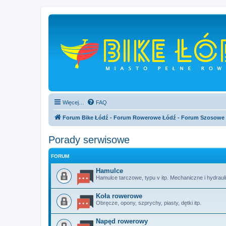
Więcej…
FAQ
Forum Bike Łódź - Forum Rowerowe Łódź - Forum Szosowe
Porady serwisowe
FORUM
Hamulce
Hamulce tarczowe, typu v itp. Mechaniczne i hydraul
Koła rowerowe
Obręcze, opony, szprychy, piasty, dętki itp.
Napęd rowerowy