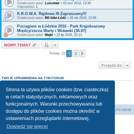
Ostatni post autor:
Lutoslaw
«
03 wrz 2016, 13:40
Odpowiedzi:
1
K.R.O.W.A. Rajdowa III-Zapraszamy!!!
Ostatni post autor:
BE-bike Łódź
«
26 sie 2016, 13:05
Pociągiem w Łódzkie 2016 - Park Krajobrazowy
Międzyrzecza Warty i Widawki (30.07)
Ostatni post autor:
Majki
«
23 lip 2016, 22:12
NOWY TEMAT
1
2
Następna
Tematy: 22
Przejdź do
TWOJE UPRAWNIENIA NA TYM FORUM
Nie możesz
tworzyć nowych tematów
Nie możesz
odpowiadać w tematach
Strona ta używa plików cookies (tzw. ciasteczka)
Nie możesz
zmieniać swoich postów
w celach statystycznych, reklamowych oraz
Nie możesz
usuwać swoich postów
Nie możesz
dodawać załączników
funkcjonalnych. Warunki przechowywania lub
Forum Bike Łódź - Forum Rowerowe Łódź - Forum Szosowe - Forum MTB
Strona Główna
Strefa czasowa
UTC+02:00
dostępu do plików cookies można określić w
Linki partnerskie:
strony www lodz
,
Fotografia Analogowa
ustawieniach przeglądarki internetowej.
Dowiedz się więcej