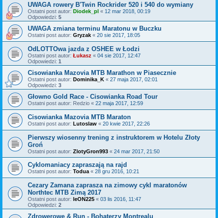
UWAGA rowery B'Twin Rockrider 520 i 540 do wymiany
Ostatni post autor:
Diodek_pl
«
12 mar 2018, 00:19
Odpowiedzi:
5
UWAGA zmiana terminu Maratonu w Buczku
Ostatni post autor:
Gryzak
«
20 sie 2017, 18:05
OdLOTTOwa jazda z OSHEE w Łodzi
Ostatni post autor:
Łukasz
«
04 sie 2017, 12:47
Odpowiedzi:
1
Cisowianka Mazovia MTB Marathon w Piasecznie
Ostatni post autor:
Dominika_K
«
27 maja 2017, 02:01
Odpowiedzi:
3
Głowno Gold Race - Cisowianka Road Tour
Ostatni post autor:
Redzio
«
22 maja 2017, 12:59
Cisowianka Mazovia MTB Maraton
Ostatni post autor:
Lutoslaw
«
20 kwie 2017, 22:26
Pierwszy wiosenny trening z instruktorem w Hotelu Złoty
Groń
Ostatni post autor:
ZlotyGron993
«
24 mar 2017, 21:50
Cyklomaniacy zapraszają na rajd
Ostatni post autor:
Todua
«
28 gru 2016, 10:21
Cezary Zamana zaprasza na zimowy cykl maratonów
Northtec MTB Zimą 2017
Ostatni post autor:
leON225
«
03 lis 2016, 11:47
Odpowiedzi:
2
Zdrowerowe & Run - Bohaterzy Montrealu