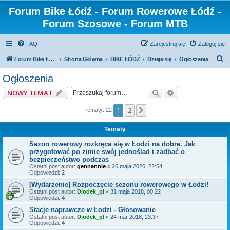
Forum Bike Łódź - Forum Rowerowe Łódź -
Forum Szosowe - Forum MTB
FAQ
Zarejestruj się
Zaloguj się
S
Forum Bike Łódź - Forum Rowerowe Łódź - Forum Szosowe - Forum MTB
Strona Główna
BIKE ŁÓDŹ
Dzieje się
Ogłoszenia
z
Ogłoszenia
u
Szukaj
Wyszukiwanie z
NOWY TEMAT
k
a
1
2
Następna
Tematy: 22
j
Tematy
Sezon rowerowy rozkręca się w Łodzi na dobre. Jak
przygotować po zimie swój jednoślad i zadbać o
bezpieczeństwo podczas
Ostatni post autor:
gennannie
«
26 maja 2026, 22:54
Odpowiedzi:
2
[Wydarzenie] Rozpoczęcie sezonu rowerowego w Łodzi!
Ostatni post autor:
Diodek_pl
«
31 maja 2018, 00:22
Odpowiedzi:
4
Stacje naprawcze w Łodzi - Głosowanie
Ostatni post autor:
Diodek_pl
«
24 mar 2018, 23:37
Odpowiedzi:
4