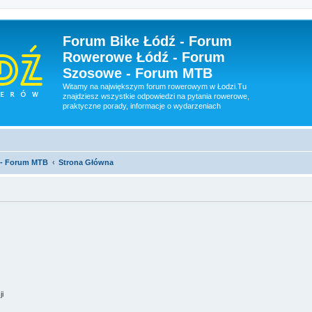
Forum Bike Łódź - Forum
Rowerowe Łódź - Forum
Szosowe - Forum MTB
Witamy na największym forum rowerowym w Łodzi.Tu
znajdziesz wszystkie odpowiedzi na pytania rowerowe,
praktyczne porady, informacje o wydarzeniach
 - Forum MTB
Strona Główna
ji