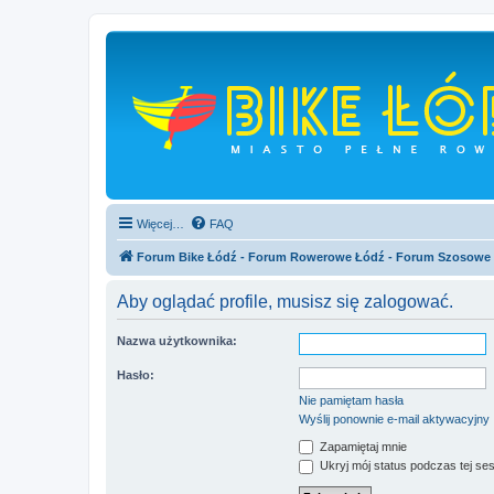
Więcej…
FAQ
Forum Bike Łódź - Forum Rowerowe Łódź - Forum Szosowe
Aby oglądać profile, musisz się zalogować.
Nazwa użytkownika:
Hasło:
Nie pamiętam hasła
Wyślij ponownie e-mail aktywacyjny
Zapamiętaj mnie
Ukryj mój status podczas tej ses