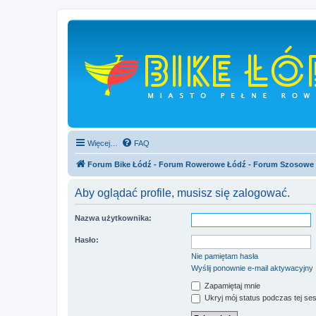
Więcej…
FAQ
Forum Bike Łódź - Forum Rowerowe Łódź - Forum Szosowe
Aby oglądać profile, musisz się zalogować.
Nazwa użytkownika:
Hasło:
Nie pamiętam hasła
Wyślij ponownie e-mail aktywacyjny
Zapamiętaj mnie
Ukryj mój status podczas tej ses