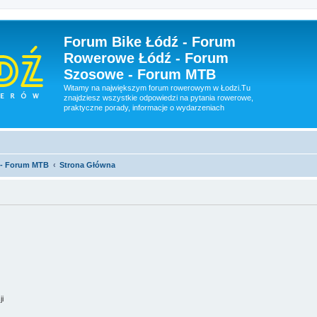
Forum Bike Łódź - Forum
Rowerowe Łódź - Forum
Szosowe - Forum MTB
Witamy na największym forum rowerowym w Łodzi.Tu
znajdziesz wszystkie odpowiedzi na pytania rowerowe,
praktyczne porady, informacje o wydarzeniach
 - Forum MTB
Strona Główna
ji