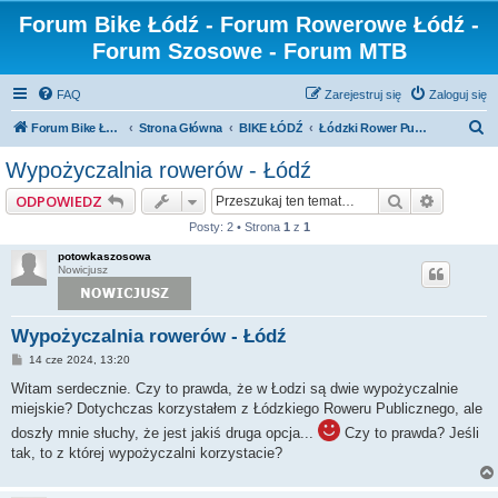
Forum Bike Łódź - Forum Rowerowe Łódź -
Forum Szosowe - Forum MTB
FAQ
Zarejestruj się
Zaloguj się
S
Forum Bike Łódź - Forum Rowerowe Łódź - Forum Szosowe - Forum MTB
Strona Główna
BIKE ŁÓDŹ
Łódzki Rower Publiczny
z
Wypożyczalnia rowerów - Łódź
u
Szukaj
Wyszuki
ODPOWIEDZ
k
Posty: 2 • Strona
1
z
1
a
potowkaszosowa
j
Nowicjusz
Wypożyczalnia rowerów - Łódź
P
14 cze 2024, 13:20
o
s
Witam serdecznie. Czy to prawda, że w Łodzi są dwie wypożyczalnie
t
miejskie? Dotychczas korzystałem z Łódzkiego Roweru Publicznego, ale
doszły mnie słuchy, że jest jakiś druga opcja...
Czy to prawda? Jeśli
tak, to z której wypożyczalni korzystacie?