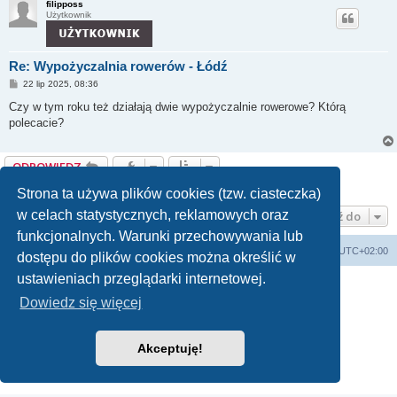
filipposs
Użytkownik
Re: Wypożyczalnia rowerów - Łódź
P
22 lip 2025, 08:36
o
s
Czy w tym roku też działają dwie wypożyczalnie rowerowe? Którą
t
polecacie?
ODPOWIEDZ
Posty: 2 • Strona
1
z
1
Strona ta używa plików cookies (tzw. ciasteczka)
w celach statystycznych, reklamowych oraz
Przejdź do
funkcjonalnych. Warunki przechowywania lub
Forum Bike Łódź - Forum Rowerowe Łódź - Forum Szosowe - Forum MTB
Strona Główna
Strefa czasowa
UTC+02:00
dostępu do plików cookies można określić w
Linki partnerskie:
strony www lodz
,
Fotografia Analogowa
ustawieniach przeglądarki internetowej.
Dowiedz się więcej
Technologię dostarcza
phpBB
® Forum Software © phpBB Limited
Akceptuję!
Polski pakiet językowy dostarcza
phpBB.pl
Zasady ochrony danych osobowych
|
Regulamin