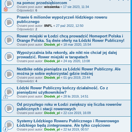
na pomoc przedsiębiorcom
Ostatni post autor:
wissienka
«
17 sie 2023, 11:34
Odpowiedzi:
6
Prawie 6 milionów wypożyczeń łódzkiego roweru
publicznego
Ostatni post autor:
IINFL
«
27 paź 2022, 12:50
Odpowiedzi:
2
Rower miejski w Łodzi chcą prowadzić Homeport Polska i
Orange Polska. Są dwie oferty na Łódzki Rower Publiczny!
Ostatni post autor:
Diodek_pl
«
18 mar 2020, 15:54
Wypożyczalnia biła rekordy, ale nikt nie chciał jej dalej
prowadzić. Rower miejski w tarapatach
Ostatni post autor:
Diodek_pl
«
24 sty 2020, 13:08
Nextbike odda pieniądze za Łódzki Rower Publiczny. Ale
można je sobie wykorzystać gdzie indziej
Ostatni post autor:
Diodek_pl
«
01 gru 2019, 23:44
Odpowiedzi:
4
Łódzki Rower Publiczny kończy działalność. Co z
pieniędzmi użytkowników?
Ostatni post autor:
Diodek_pl
«
28 lis 2019, 14:51
Od przyszłego roku w Łodzi zwiększy się liczba rowerów
publicznych i stacji rowerowych
Ostatni post autor:
Diodek_pl
«
22 cze 2019, 16:09
Systemy Łódzkiego Roweru Publicznego i Rowerowego
Łódzkiego będą zintegrowane. Ale tylko częściowo
Ostatni post autor:
Diodek_pl
«
22 lut 2019, 00:57