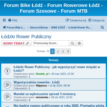
Forum Bike Łódź - Forum Rowerowe Łódź -
Forum Szosowe - Forum MTB
FAQ
Zarejestruj się
Zaloguj się
S
Forum Bike Łódź - Forum Rowerowe Łódź - Forum Szosowe - Forum MTB
Strona Główna
BIKE ŁÓDŹ
Łódzki Rower Publiczny
z
Łódzki Rower Publiczny
u
Szukaj
Wyszukiwanie z
NOWY TEMAT
k
a
1
2
3
Następna
Tematy: 32
j
Tematy
Łódzki Rower Publiczny - jak wypożyczyć rower miejski w
Łodzi?
Ostatni post autor:
Diodek_pl
«
29 mar 2023, 23:36
Odpowiedzi:
1
Wypożyczalnia rowerów - Łódź
Ostatni post autor:
filipposs
«
22 lip 2025, 08:36
Odpowiedzi:
1
Mandat za wykroczenie sprzed 3 miesiecy
Ostatni post autor:
wissienka
«
28 sie 2023, 15:02
Odpowiedzi:
9
Nie będzie roweru publicznego w roku 2020. Pieniądze pójdą