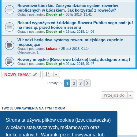
Rowerowe Łódzkie. Zaczyna działać system rowerów
publicznych w Łódzkiem. Jak korzystać z rowerów?
Ostatni post autor:
Diodek_pl
«
05 lis 2018, 13:41
Rekord wypożyczeń Łódzkiego Roweru Publicznego padł już
na miesiąc przed końcem sezonu
Ostatni post autor:
Diodek_pl
«
29 paź 2018, 14:06
W Łodzi będą dwa systemy roweru miejskiego zupełnie
niepasujące
Ostatni post autor:
Łukasz
«
25 paź 2018, 01:14
Odpowiedzi:
1
Rowery miejskie (Rowerowe Łódzkie) będą dostępne zimą !
Ostatni post autor:
Diodek_pl
«
02 paź 2018, 01:47
NOWY TEMAT
1
2
3
Następna
Tematy: 32
Przejdź do
TWOJE UPRAWNIENIA NA TYM FORUM
Nie możesz
tworzyć nowych tematów
Nie możesz
odpowiadać w tematach
Strona ta używa plików cookies (tzw. ciasteczka)
Nie możesz
zmieniać swoich postów
w celach statystycznych, reklamowych oraz
Nie możesz
usuwać swoich postów
Nie możesz
dodawać załączników
funkcjonalnych. Warunki przechowywania lub