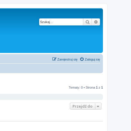
Szukaj
Wyszukiwanie z
Zarejestruj się
Zaloguj się
Tematy: 0 • Strona
1
z
1
Przejdź do