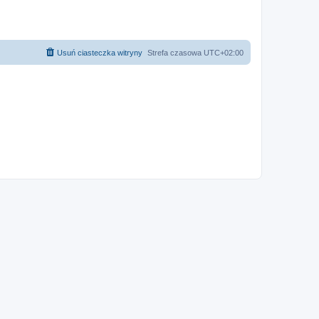
Usuń ciasteczka witryny
Strefa czasowa
UTC+02:00