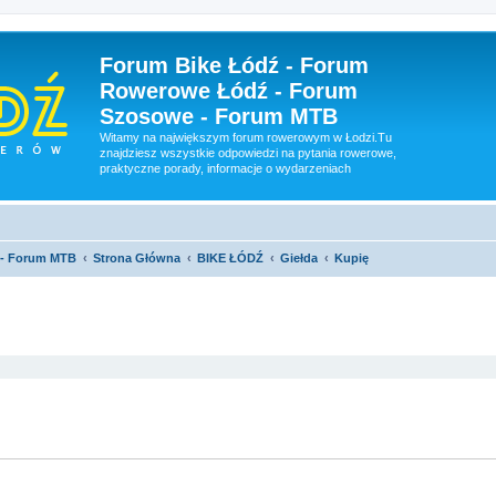
Forum Bike Łódź - Forum
Rowerowe Łódź - Forum
Szosowe - Forum MTB
Witamy na największym forum rowerowym w Łodzi.Tu
znajdziesz wszystkie odpowiedzi na pytania rowerowe,
praktyczne porady, informacje o wydarzeniach
 - Forum MTB
Strona Główna
BIKE ŁÓDŹ
Giełda
Kupię
szukiwanie zaawansowane