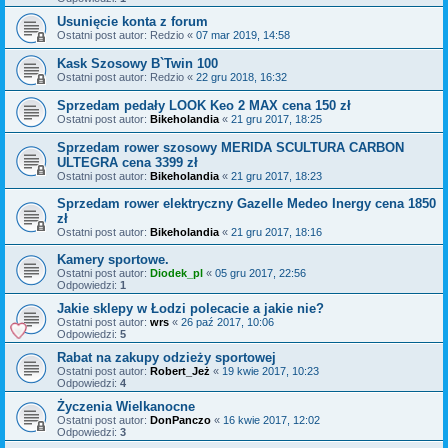
Usunięcie konta z forum
Ostatni post autor:
Redzio
«
07 mar 2019, 14:58
Kask Szosowy B`Twin 100
Ostatni post autor:
Redzio
«
22 gru 2018, 16:32
Sprzedam pedały LOOK Keo 2 MAX cena 150 zł
Ostatni post autor:
Bikeholandia
«
21 gru 2017, 18:25
Sprzedam rower szosowy MERIDA SCULTURA CARBON
ULTEGRA cena 3399 zł
Ostatni post autor:
Bikeholandia
«
21 gru 2017, 18:23
Sprzedam rower elektryczny Gazelle Medeo Inergy cena 1850
zł
Ostatni post autor:
Bikeholandia
«
21 gru 2017, 18:16
Kamery sportowe.
Ostatni post autor:
Diodek_pl
«
05 gru 2017, 22:56
Odpowiedzi:
1
Jakie sklepy w Łodzi polecacie a jakie nie?
Ostatni post autor:
wrs
«
26 paź 2017, 10:06
Odpowiedzi:
5
Rabat na zakupy odzieży sportowej
Ostatni post autor:
Robert_Jeż
«
19 kwie 2017, 10:23
Odpowiedzi:
4
Życzenia Wielkanocne
Ostatni post autor:
DonPanczo
«
16 kwie 2017, 12:02
Odpowiedzi:
3