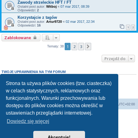
Zawody strzeleckie HFT / FT
Ostatni post autor:
Witboj
«
07 mar 2017, 08:39
Odpowiedzi:
2
Korzystajcie z tagów
Ostatni post autor:
Artur9720
«
02 mar 2017, 22:34
Odpowiedzi:
16
1
2
Zablokowane
1
2
3
Następna
Tematy: 38
Przejdź do
TWOJE UPRAWNIENIA NA TYM FORUM
Nie możesz
tworzyć nowych tematów
Nie możesz
odpowiadać w tematach
Strona ta używa plików cookies (tzw. ciasteczka)
Nie możesz
zmieniać swoich postów
w celach statystycznych, reklamowych oraz
Nie możesz
usuwać swoich postów
Nie możesz
dodawać załączników
funkcjonalnych. Warunki przechowywania lub
Forum Bike Łódź - Forum Rowerowe Łódź - Forum Szosowe - Forum MTB
Strona Główna
Strefa czasowa
UTC+02:00
dostępu do plików cookies można określić w
Linki partnerskie:
strony www lodz
,
Fotografia Analogowa
ustawieniach przeglądarki internetowej.
Dowiedz się więcej
Akceptuję!
Technologię dostarcza
phpBB
® Forum Software © phpBB Limited