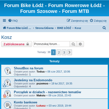
Forum Bike Łódź - Forum Rowerowe Łódź -
Forum Szosowe - Forum MTB
FAQ
Zarejestruj się
Zaloguj się
S
Forum Bike Łódź - Forum Rowerowe Łódź - Forum Szosowe - Forum MTB
Strona Główna
BIKE ŁÓDŹ
Kosz
z
Kosz
u
Szukaj
Wyszukiwanie z
Zablokowane
k
a
1
2
3
Następna
Tematy: 38
j
Tematy
ShoutBox na forum
Ostatni post autor:
Todua
«
06 cze 2017, 10:06
Odpowiedzi:
1
Jesteśmy na Endomondo
Ostatni post autor:
pszemoo
«
18 lut 2017, 19:35
Odpowiedzi:
4
Porządek w działach - nazewnictwo tematów
Ostatni post autor:
Maksiu
«
09 cze 2016, 23:43
Konto bankowe
Ostatni post autor:
Łukasz
«
03 wrz 2019, 19:44
Odpowiedzi:
1