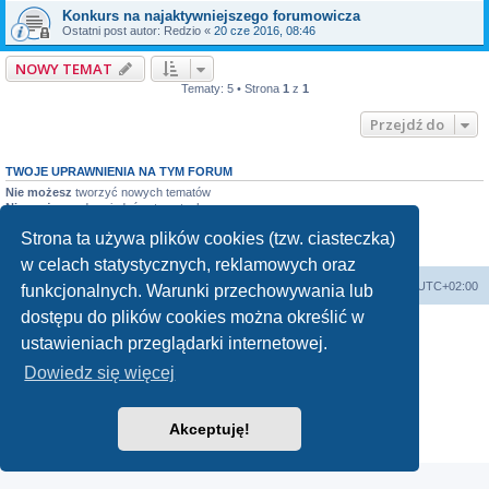
Konkurs na najaktywniejszego forumowicza
Ostatni post autor:
Redzio
«
20 cze 2016, 08:46
NOWY TEMAT
Tematy: 5 • Strona
1
z
1
Przejdź do
TWOJE UPRAWNIENIA NA TYM FORUM
Nie możesz
tworzyć nowych tematów
Nie możesz
odpowiadać w tematach
Nie możesz
zmieniać swoich postów
Strona ta używa plików cookies (tzw. ciasteczka)
Nie możesz
usuwać swoich postów
Nie możesz
dodawać załączników
w celach statystycznych, reklamowych oraz
Forum Bike Łódź - Forum Rowerowe Łódź - Forum Szosowe - Forum MTB
Strona Główna
Strefa czasowa
UTC+02:00
funkcjonalnych. Warunki przechowywania lub
Linki partnerskie:
strony www lodz
,
Fotografia Analogowa
dostępu do plików cookies można określić w
ustawieniach przeglądarki internetowej.
Dowiedz się więcej
Technologię dostarcza
phpBB
® Forum Software © phpBB Limited
Polski pakiet językowy dostarcza
phpBB.pl
Akceptuję!
Zasady ochrony danych osobowych
|
Regulamin