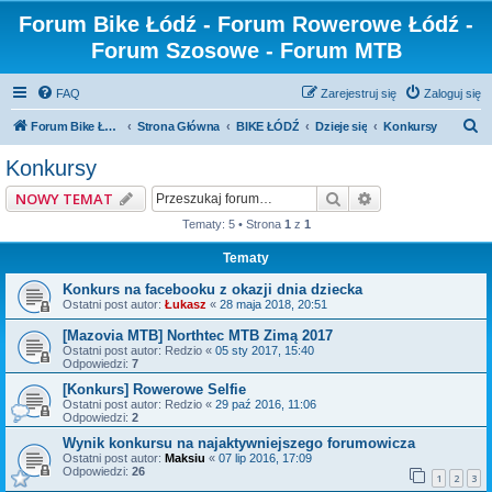
Forum Bike Łódź - Forum Rowerowe Łódź -
Forum Szosowe - Forum MTB
FAQ
Zarejestruj się
Zaloguj się
S
Forum Bike Łódź - Forum Rowerowe Łódź - Forum Szosowe - Forum MTB
Strona Główna
BIKE ŁÓDŹ
Dzieje się
Konkursy
z
Konkursy
u
Szukaj
Wyszukiwanie z
NOWY TEMAT
k
Tematy: 5 • Strona
1
z
1
a
Tematy
j
Konkurs na facebooku z okazji dnia dziecka
Ostatni post autor:
Łukasz
«
28 maja 2018, 20:51
[Mazovia MTB] Northtec MTB Zimą 2017
Ostatni post autor:
Redzio
«
05 sty 2017, 15:40
Odpowiedzi:
7
[Konkurs] Rowerowe Selfie
Ostatni post autor:
Redzio
«
29 paź 2016, 11:06
Odpowiedzi:
2
Wynik konkursu na najaktywniejszego forumowicza
Ostatni post autor:
Maksiu
«
07 lip 2016, 17:09
Odpowiedzi:
26
1
2
3