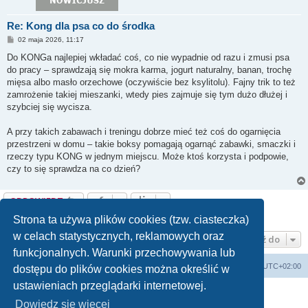
Re: Kong dla psa co do środka
P
02 maja 2026, 11:17
o
s
Do KONGa najlepiej wkładać coś, co nie wypadnie od razu i zmusi psa
t
do pracy – sprawdzają się mokra karma, jogurt naturalny, banan, trochę
mięsa albo masło orzechowe (oczywiście bez ksylitolu). Fajny trik to też
zamrożenie takiej mieszanki, wtedy pies zajmuje się tym dużo dłużej i
szybciej się wycisza.
A przy takich zabawach i treningu dobrze mieć też coś do ogarnięcia
przestrzeni w domu – takie boksy pomagają ogarnąć zabawki, smaczki i
rzeczy typu KONG w jednym miejscu. Może ktoś korzysta i podpowie,
czy to się sprawdza na co dzień?
ODPOWIEDZ
Posty: 2 • Strona
1
z
1
Strona ta używa plików cookies (tzw. ciasteczka)
w celach statystycznych, reklamowych oraz
Przejdź do
funkcjonalnych. Warunki przechowywania lub
Forum Bike Łódź - Forum Rowerowe Łódź - Forum Szosowe - Forum MTB
Strona Główna
Strefa czasowa
UTC+02:00
dostępu do plików cookies można określić w
Linki partnerskie:
strony www lodz
,
Fotografia Analogowa
ustawieniach przeglądarki internetowej.
Dowiedz się więcej