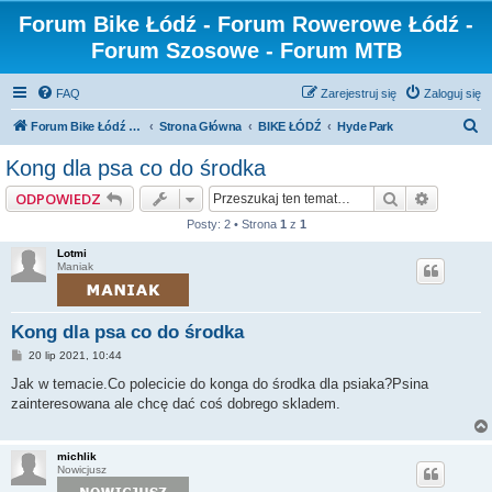
Forum Bike Łódź - Forum Rowerowe Łódź -
Forum Szosowe - Forum MTB
FAQ
Zarejestruj się
Zaloguj się
S
Forum Bike Łódź - Forum Rowerowe Łódź - Forum Szosowe - Forum MTB
Strona Główna
BIKE ŁÓDŹ
Hyde Park
z
Kong dla psa co do środka
u
Szukaj
Wyszuki
ODPOWIEDZ
k
Posty: 2 • Strona
1
z
1
a
Lotmi
j
Maniak
Kong dla psa co do środka
P
20 lip 2021, 10:44
o
s
Jak w temacie.Co polecicie do konga do środka dla psiaka?Psina
t
zainteresowana ale chcę dać coś dobrego skladem.
michlik
Nowicjusz