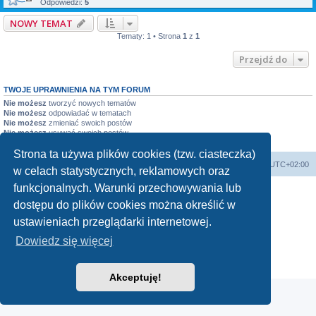
Odpowiedzi:
5
NOWY TEMAT
Tematy: 1 • Strona
1
z
1
Przejdź do
TWOJE UPRAWNIENIA NA TYM FORUM
Nie możesz
tworzyć nowych tematów
Nie możesz
odpowiadać w tematach
Nie możesz
zmieniać swoich postów
Nie możesz
usuwać swoich postów
Nie możesz
dodawać załączników
Strona ta używa plików cookies (tzw. ciasteczka)
Forum Bike Łódź - Forum Rowerowe Łódź - Forum Szosowe - Forum MTB
Strona Główna
Strefa czasowa
UTC+02:00
w celach statystycznych, reklamowych oraz
Linki partnerskie:
strony www lodz
,
Fotografia Analogowa
funkcjonalnych. Warunki przechowywania lub
dostępu do plików cookies można określić w
ustawieniach przeglądarki internetowej.
Dowiedz się więcej
Technologię dostarcza
phpBB
® Forum Software © phpBB Limited
Polski pakiet językowy dostarcza
phpBB.pl
Zasady ochrony danych osobowych
|
Regulamin
Akceptuję!