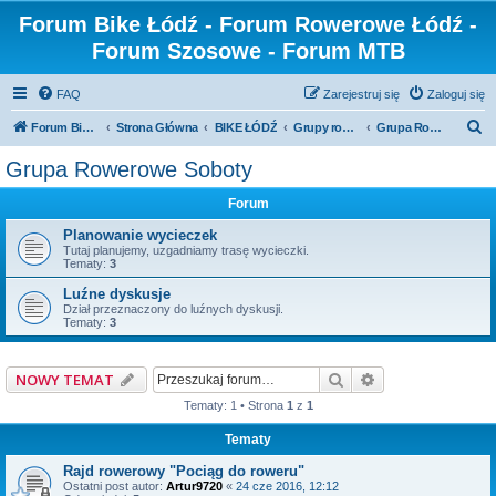
Forum Bike Łódź - Forum Rowerowe Łódź -
Forum Szosowe - Forum MTB
FAQ
Zarejestruj się
Zaloguj się
S
Forum Bike Łódź - Forum Rowerowe Łódź - Forum Szosowe - Forum MTB
Strona Główna
BIKE ŁÓDŹ
Grupy rowerowe
Grupa Rowerowe Soboty
z
Grupa Rowerowe Soboty
u
Forum
k
a
Planowanie wycieczek
Tutaj planujemy, uzgadniamy trasę wycieczki.
j
Tematy:
3
Luźne dyskusje
Dział przeznaczony do luźnych dyskusji.
Tematy:
3
Szukaj
Wyszukiwanie z
NOWY TEMAT
Tematy: 1 • Strona
1
z
1
Tematy
Rajd rowerowy "Pociąg do roweru"
Ostatni post autor:
Artur9720
«
24 cze 2016, 12:12