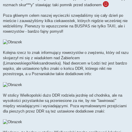
rozmach skur***y" stawiając taki pomnik przed stadionem
Poza głównym celem naszej wycieczki szwędaliśmy się cały dzień po
mieście i zauważyliśmy kilka ciekawostek, których nigdzie wcześniej nie
widzieliśmy. Pierwszy to wpuszczenie na BUSPAS nie tylko TAXI, ale i
rowerzystów - bardzo fajny pomysł!
Kolejna rzecz to znak informujący rowerzystów o zwężeniu, który od razu
skojarzył mi się z wiaduktem nad Żabieńcem
(Limanowskiego/Aleksandrowska). Nad dworcem w Łodzi też jest bardzo
wąsko, ale ustawiono tylko znaki o końcu DDR, którego nikt nie
przestrzega, a u Poznaniaków takie dodatkowe info:
W stolicy Wielkopolski dużo DDR rodziela jezdnię od chodnika, ale na
wysokości przystanków są przeniesione za nie, by nie "lawirować"
między wsiadającymi i wysiadającymi. Poza wymalowanymi przejściami
dla pieszych przez DDR są też ustawione dodatkowe znaki: