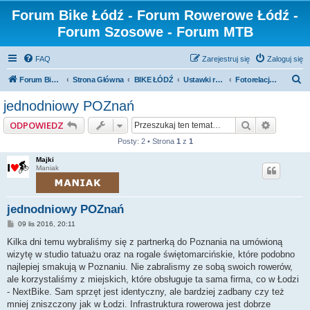
Forum Bike Łódź - Forum Rowerowe Łódź -
Forum Szosowe - Forum MTB
FAQ
Zarejestruj się
Zaloguj się
S
Forum Bike Łódź - Forum Rowerowe Łódź - Forum Szosowe - Forum MTB
Strona Główna
BIKE ŁÓDŹ
Ustawki rowerowe i wyprawy
Fotorelacje / Filmy
z
jednodniowy POZnań
u
Szukaj
Wyszuki
ODPOWIEDZ
k
Posty: 2 • Strona
1
z
1
a
Majki
j
Maniak
jednodniowy POZnań
P
09 lis 2016, 20:11
o
s
Kilka dni temu wybraliśmy się z partnerką do Poznania na umówioną
t
wizytę w studio tatuażu oraz na rogale świętomarcińskie, które podobno
najlepiej smakują w Poznaniu. Nie zabralismy ze sobą swoich rowerów,
ale korzystaliśmy z miejskich, które obsługuje ta sama firma, co w Łodzi
- NextBike. Sam sprzęt jest identyczny, ale bardziej zadbany czy też
mniej zniszczony jak w Łodzi. Infrastruktura rowerowa jest dobrze