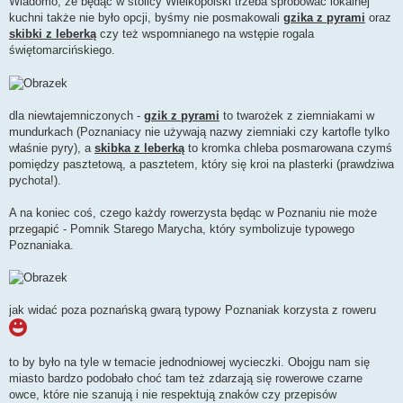
Wiadomo, że będąc w stolicy Wielkopolski trzeba spróbować lokalnej
kuchni także nie było opcji, byśmy nie posmakowali
gzika z pyrami
oraz
skibki z leberką
czy też wspomnianego na wstępie rogala
świętomarcińskiego.
dla niewtajemniczonych -
gzik z pyrami
to twarożek z ziemniakami w
mundurkach (Poznaniacy nie używają nazwy ziemniaki czy kartofle tylko
właśnie pyry), a
skibka z leberką
to kromka chleba posmarowana czymś
pomiędzy pasztetową, a pasztetem, który się kroi na plasterki (prawdziwa
pychota!).
A na koniec coś, czego każdy rowerzysta będąc w Poznaniu nie może
przegapić - Pomnik Starego Marycha, który symbolizuje typowego
Poznaniaka.
jak widać poza poznańską gwarą typowy Poznaniak korzysta z roweru
to by było na tyle w temacie jednodniowej wycieczki. Obojgu nam się
miasto bardzo podobało choć tam też zdarzają się rowerowe czarne
owce, które nie szanują i nie respektują znaków czy przepisów