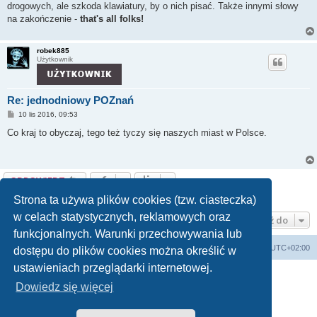
drogowych, ale szkoda klawiatury, by o nich pisać. Także innymi słowy
na zakończenie -
that's all folks!
robek885
Użytkownik
Re: jednodniowy POZnań
P
10 lis 2016, 09:53
o
s
Co kraj to obyczaj, tego też tyczy się naszych miast w Polsce.
t
ODPOWIEDZ
Posty: 2 • Strona
1
z
1
Strona ta używa plików cookies (tzw. ciasteczka)
w celach statystycznych, reklamowych oraz
Przejdź do
funkcjonalnych. Warunki przechowywania lub
Forum Bike Łódź - Forum Rowerowe Łódź - Forum Szosowe - Forum MTB
Strona Główna
Strefa czasowa
UTC+02:00
dostępu do plików cookies można określić w
Linki partnerskie:
strony www lodz
,
Fotografia Analogowa
ustawieniach przeglądarki internetowej.
Dowiedz się więcej