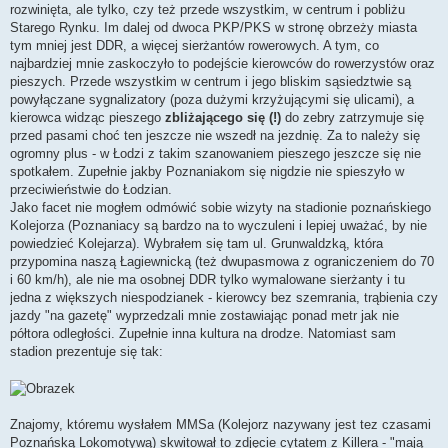
rozwinięta, ale tylko, czy też przede wszystkim, w centrum i pobliżu
Starego Rynku. Im dalej od dwoca PKP/PKS w stronę obrzeży miasta
tym mniej jest DDR, a więcej sierżantów rowerowych. A tym, co
najbardziej mnie zaskoczyło to podejście kierowców do rowerzystów oraz
pieszych. Przede wszystkim w centrum i jego bliskim sąsiedztwie są
powyłączane sygnalizatory (poza dużymi krzyżującymi się ulicami), a
kierowca widząc pieszego
zbliżającego się (!)
do zebry zatrzymuje się
przed pasami choć ten jeszcze nie wszedł na jezdnię. Za to należy się
ogromny plus - w Łodzi z takim szanowaniem pieszego jeszcze się nie
spotkałem. Zupełnie jakby Poznaniakom się nigdzie nie spieszyło w
przeciwieństwie do Łodzian.
Jako facet nie mogłem odmówić sobie wizyty na stadionie poznańskiego
Kolejorza (Poznaniacy są bardzo na to wyczuleni i lepiej uważać, by nie
powiedzieć Kolejarza). Wybrałem się tam ul. Grunwaldzką, która
przypomina naszą Łagiewnicką (też dwupasmowa z ograniczeniem do 70
i 60 km/h), ale nie ma osobnej DDR tylko wymalowane sierżanty i tu
jedna z większych niespodzianek - kierowcy bez szemrania, trąbienia czy
jazdy "na gazetę" wyprzedzali mnie zostawiając ponad metr jak nie
półtora odległości. Zupełnie inna kultura na drodze. Natomiast sam
stadion prezentuje się tak:
Znajomy, któremu wysłałem MMSa (Kolejorz nazywany jest tez czasami
Poznańską Lokomotywą) skwitował to zdjęcie cytatem z Killera - "mają