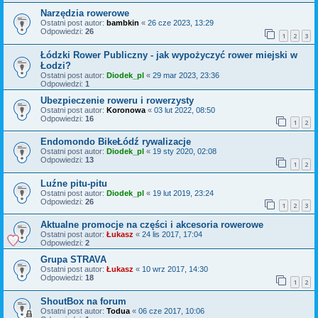
Narzędzia rowerowe
Ostatni post autor:
bambkin
«
26 cze 2023, 13:29
Odpowiedzi:
26
1
2
3
Łódzki Rower Publiczny - jak wypożyczyć rower miejski w
Łodzi?
Ostatni post autor:
Diodek_pl
«
29 mar 2023, 23:36
Odpowiedzi:
1
Ubezpieczenie roweru i rowerzysty
Ostatni post autor:
Koronowa
«
03 lut 2022, 08:50
Odpowiedzi:
16
1
2
Endomondo BikeŁódź rywalizacje
Ostatni post autor:
Diodek_pl
«
19 sty 2020, 02:08
Odpowiedzi:
13
1
2
Luźne pitu-pitu
Ostatni post autor:
Diodek_pl
«
19 lut 2019, 23:24
Odpowiedzi:
26
1
2
3
Aktualne promocje na części i akcesoria rowerowe
Ostatni post autor:
Łukasz
«
24 lis 2017, 17:04
Odpowiedzi:
2
Grupa STRAVA
Ostatni post autor:
Łukasz
«
10 wrz 2017, 14:30
Odpowiedzi:
18
1
2
ShoutBox na forum
Ostatni post autor:
Todua
«
06 cze 2017, 10:06