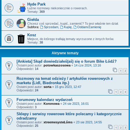
Hyde Park
Luźne rozmowy niekoniecznie o rowerach.
Tematy:
369
Giełda
Chcesz coś sprzedać, kupić, zamienić? To jest właśnie ten dział.
Subfora:
Sprzedam
,
Kupię
,
Oddam/Zamienię
Kosz
Miejsce, do którego trafiają tematy wyrzucone z innych forów.
Tematy:
38
Aktywne tematy
[Ankieta] Skąd dowiedziałeś(aś) się o forum Bike Łódź?
Ostatni post autor:
potowkaszosowa
«
14 cze 2024, 13:16
Odpowiedzi:
14
1
2
Rozmowy na temat odzieży / artykułów rowerowych z
marketu (Lidl, Biedronka itp.)
Ostatni post autor:
sorta
«
15 gru 2023, 12:47
Odpowiedzi:
24
1
2
3
Forumowy kalendarz wydarzeń
Ostatni post autor:
Koronowa
«
24 sie 2023, 16:01
Odpowiedzi:
3
Sklepy i serwisy rowerowe które polecamy i kategorycznie
odradzamy
Ostatni post autor:
xtreemesysteŁóms
«
23 sie 2023, 14:55
Odpowiedzi:
25
1
2
3