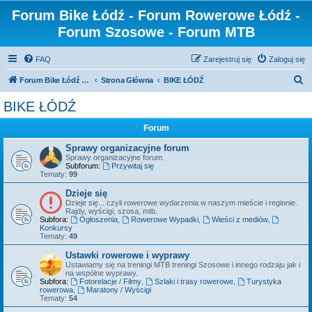
Forum Bike Łódź - Forum Rowerowe Łódź -
Forum Szosowe - Forum MTB
FAQ
Zarejestruj się
Zaloguj się
S
Forum Bike Łódź - Forum Rowerowe Łódź - Forum Szosowe - Forum MTB
Strona Główna
BIKE ŁÓDŹ
z
BIKE ŁÓDŹ
u
Forum
k
a
Sprawy organizacyjne forum
Sprawy organizacyjne forum.
j
Subforum:
Przywitaj się
Tematy:
99
Dzieje się
Dzieje się... czyli rowerowe wydarzenia w naszym mieście i regionie.
Rajdy, wyścigi, szosa, mtb.
Subfora:
Ogłoszenia
,
Rowerowe Wypadki
,
Wieści z mediów
,
Konkursy
Tematy:
49
Ustawki rowerowe i wyprawy
Ustawiamy się na treningi MTB treningi Szosowe i innego rodzaju jak i
na wspólne wyprawy.
Subfora:
Fotorelacje / Filmy
,
Szlaki i trasy rowerowe
,
Turystyka
rowerowa
,
Maratony / Wyścigi
Tematy:
54