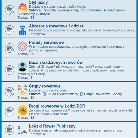
Styl jazdy
Dyskusje o stylach jazdy i odżywianiu.
Subfora:
Jazda rowerem zimą
,
Odżywianie / Nawadnianie /
Suplementy / Zdrowie
Tematy:
58
Akcesoria rowerowe i odzież
Piszemy tutaj o wszelkiego rodzaju akcesoriach rowerowych i odzieży.
Tematy:
42
Porady serwisowe
W tym dziale podyskutujesz o sprzęcie rowerowym i otrzymasz
pomoc w naprawie.
Tematy:
69
Baza skradzionych rowerów
Zniknął Ci rower? nie wiesz co masz robić? opisz swój rower +
zdjęcie. A my puścimy to dalej być może znajdziemy Twój rower
szybciej niż Policja.
Tematy:
8
Grupy rowerowe
Łódzkie grupy rowerowe
Subfora:
Grupa Cyklomaniacy
,
Grupa Rowerowe Soboty
Tematy:
10
Drogi rowerowe w Łodzi/DDR
Za mało dróg rowerowych? może coś jest z nimi nie tak, dziurawe itd.
Piszcie o tym w tym dziale.
Tematy:
13
Łódzki Rower Publiczny
Dyskusje na tematy związane z łódzkim rowerem publicznym.
Tematy:
32