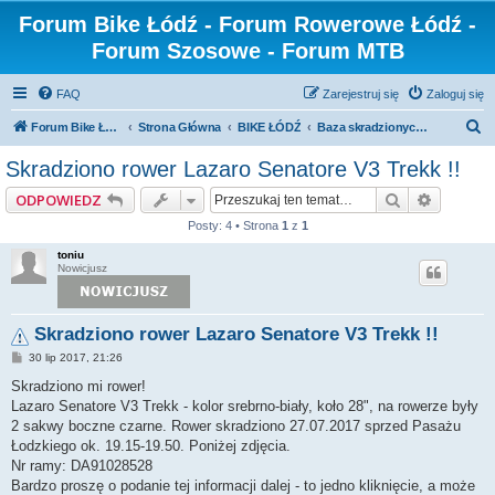
Forum Bike Łódź - Forum Rowerowe Łódź -
Forum Szosowe - Forum MTB
FAQ
Zarejestruj się
Zaloguj się
S
Forum Bike Łódź - Forum Rowerowe Łódź - Forum Szosowe - Forum MTB
Strona Główna
BIKE ŁÓDŹ
Baza skradzionych rowerów
z
Skradziono rower Lazaro Senatore V3 Trekk !!
u
Szukaj
Wyszuki
ODPOWIEDZ
k
Posty: 4 • Strona
1
z
1
a
toniu
j
Nowicjusz
Skradziono rower Lazaro Senatore V3 Trekk !!
P
30 lip 2017, 21:26
o
s
Skradziono mi rower!
t
Lazaro Senatore V3 Trekk - kolor srebrno-biały, koło 28", na rowerze były
2 sakwy boczne czarne. Rower skradziono 27.07.2017 sprzed Pasażu
Łodzkiego ok. 19.15-19.50. Poniżej zdjęcia.
Nr ramy: DA91028528
Bardzo proszę o podanie tej informacji dalej - to jedno kliknięcie, a może