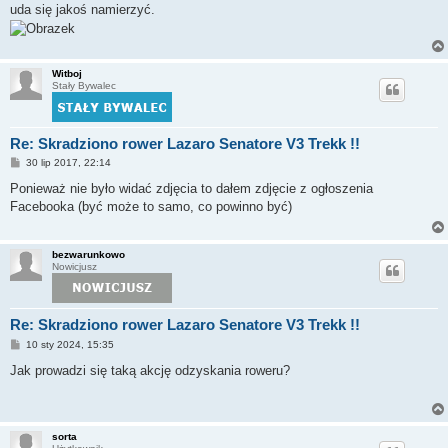
uda się jakoś namierzyć.
Witboj
Stały Bywalec
Re: Skradziono rower Lazaro Senatore V3 Trekk !!
P
30 lip 2017, 22:14
o
s
Ponieważ nie było widać zdjęcia to dałem zdjęcie z ogłoszenia
t
Facebooka (być może to samo, co powinno być)
bezwarunkowo
Nowicjusz
Re: Skradziono rower Lazaro Senatore V3 Trekk !!
P
10 sty 2024, 15:35
o
s
Jak prowadzi się taką akcję odzyskania roweru?
t
sorta