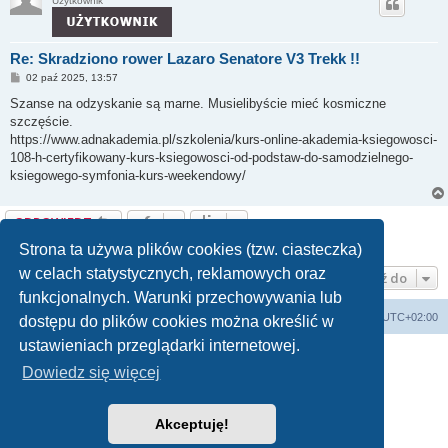
Użytkownik
Re: Skradziono rower Lazaro Senatore V3 Trekk !!
P
02 paź 2025, 13:57
o
s
Szanse na odzyskanie są marne. Musielibyście mieć kosmiczne
t
szczęście.
https://www.adnakademia.pl/szkolenia/kurs-online-akademia-ksiegowosci-
108-h-certyfikowany-kurs-ksiegowosci-od-podstaw-do-samodzielnego-
ksiegowego-symfonia-kurs-weekendowy/
ODPOWIEDZ
Posty: 4 • Strona
1
z
1
Strona ta używa plików cookies (tzw. ciasteczka)
w celach statystycznych, reklamowych oraz
Przejdź do
funkcjonalnych. Warunki przechowywania lub
Forum Bike Łódź - Forum Rowerowe Łódź - Forum Szosowe - Forum MTB
Strona Główna
Strefa czasowa
UTC+02:00
dostępu do plików cookies można określić w
Linki partnerskie:
strony www lodz
,
Fotografia Analogowa
ustawieniach przeglądarki internetowej.
Dowiedz się więcej
Akceptuję!
Technologię dostarcza
phpBB
® Forum Software © phpBB Limited
Polski pakiet językowy dostarcza
phpBB.pl